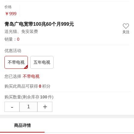
价格
￥
999
青岛广电宽带100兆60个月999元
送光猫、免安装费
关注
销量：
0
优惠活动
不带电视
五年电视
您已选择
不带电视
购买此商品可获得
0
积分
购买数量
(剩余库存
100
件)
-
+
商品详情