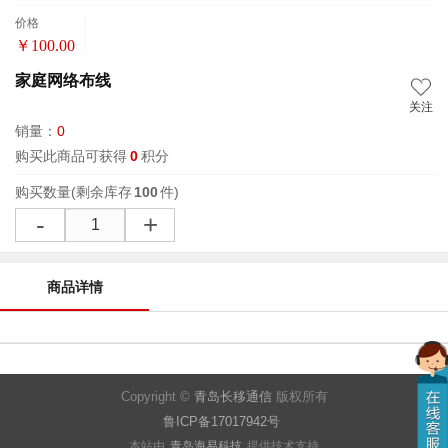
价格
￥
100.00
家庭网络布线
关注
销量：
0
购买此商品可获得
0
积分
购买数量
(剩余库存
100
件)
-
+
商品详情
Copyright ©
青岛长移通信
版权所有
鲁ICP备17017942号
本站由
青岛海易科技
提供技术支持