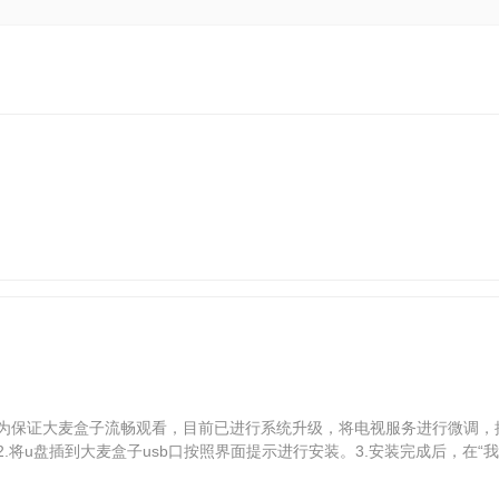
麦盒子流畅观看，目前已进行系统升级，将电视服务进行微调，操作安装步骤如下：1
装包到u盘。2.将u盘插到大麦盒子usb口按照界面提示进行安装。3.安装完成后，在“我的