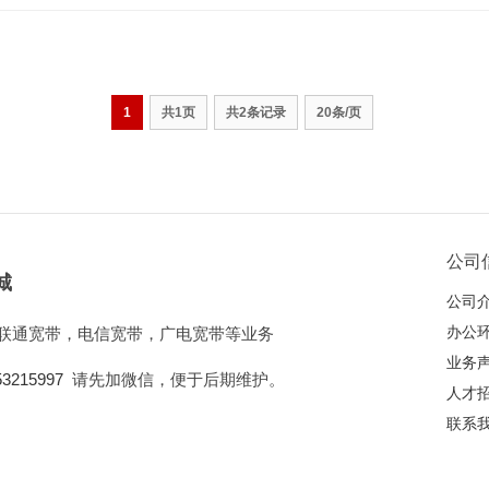
1
共1页
共2条记录
20条/页
公司
城
公司
办公
联通宽带，电信宽带，广电宽带等业务
业务
53215997
请先加微信，便于后期维护。
人才
联系